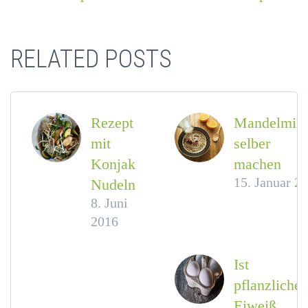
RELATED POSTS
Rezept
Mandelmilc
mit
selber
Konjak
machen
15. Januar 2
Nudeln
8. Juni
2016
Ist
pflanzliches
Eiweiß