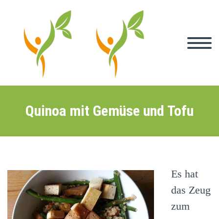
Quinoa mit Gemüse und Tofu
Es hat
das Zeug
zum