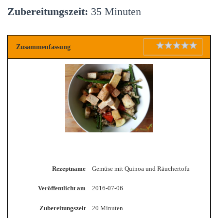
Zubereitungszeit:
35 Minuten
Zusammenfassung
Rating
1 star
2 stars
3 stars
4 stars
5 stars
Rezeptname
Gemüse mit Quinoa und Räuchertofu
Veröffentlicht am
2016-07-06
Zubereitungszeit
20 Minuten