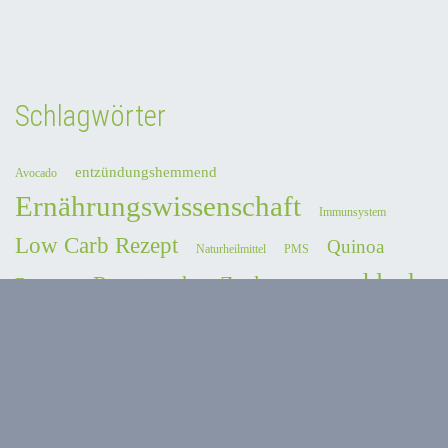
Schlagwörter
entzündungshemmend
Avocado
Ernährungswissenschaft
Immunsystem
Low Carb Rezept
Quinoa
Naturheilmittel
PMS
schlank
Rezepte ohne Zucker
Rezepte
Salat
vegan
bleiben
Spargelrezept
vegetarisches Rezept