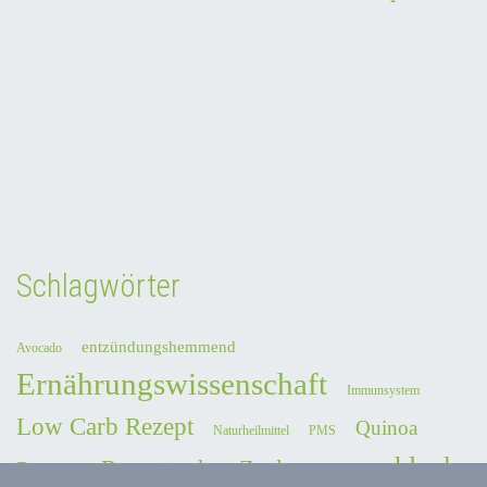
Schlagwörter
entzündungshemmend
Avocado
Ernährungswissenschaft
Immunsystem
Low Carb Rezept
Quinoa
Naturheilmittel
PMS
schlank
Rezepte ohne Zucker
Rezepte
Salat