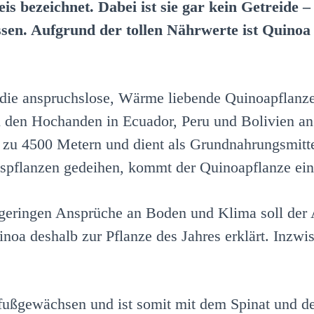
s bezeichnet. Dabei ist sie gar kein Getreide –
üssen. Aufgrund der tollen Nährwerte ist Quino
die anspruchslose, Wärme liebende Quinoapflanze
h in den Hochanden in Ecuador, Peru und Bolivien a
 zu 4500 Metern und dient als Grundnahrungsmittel
gspflanzen gedeihen, kommt der Quinoapflanze ei
geringen Ansprüche an Boden und Klima soll der
oa deshalb zur Pflanze des Jahres erklärt. Inzwi
fußgewächsen und ist somit mit dem Spinat und d