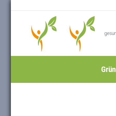
gesu
Grün