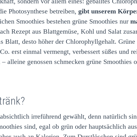
aft, sondern vor allem eines: geballtes Chlorophyl
 die Photosynthese betreiben,
gibt unserem Körpe
ichen Smoothies bestehen grüne Smoothies nur
ma
je nach Rezept aus Blattgemüse, Kohl und Salat z
das Blatt, desto höher der Chlorophyllgehalt. Grü
 Co. erst einmal vermengt, verbessert süßes und r
 alleine genossen schmecken grüne Smoothies oft
tränk?
 absichtlich irreführend gewählt, denn natürlich 
moothies sind, egal ob grün oder hauptsächlich aus
aber auch an Kalorien. Zum Durstlöschen sind grü