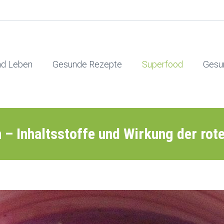
nd Leben
Gesunde Rezepte
Superfood
Gesu
n – Inhaltsstoffe und Wirkung der rot