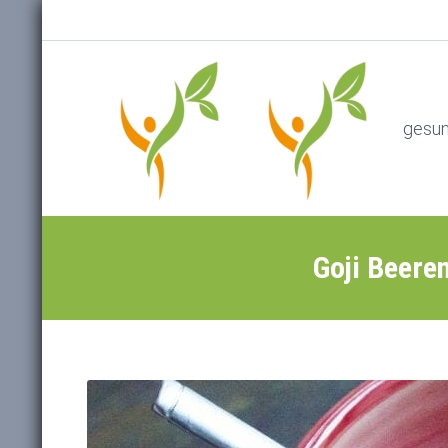
gesu
Goji Beere