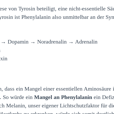
e von Tyrosin beteiligt, eine nicht-essentielle Sä
Tyrosin ist Phenylalanin also unmittelbar an der S
 → Dopamin → Noradrenalin → Adrenalin
n
xin
en, dass ein Mangel einer essentiellen Aminosäure
n. So würde ein
Mangel an Phenylalanin
ein Defiz
ch Melanin, unser eigener Lichtschutzfaktor für d
 Hautkrebs zu erkranken, würde sich somit deutlic