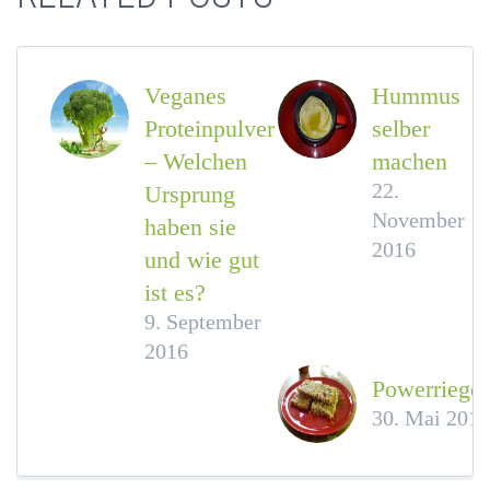
Veganes
Hummus
Proteinpulver
selber
– Welchen
machen
22.
Ursprung
November
haben sie
2016
und wie gut
ist es?
9. September
2016
Powerriegel
30. Mai 2016