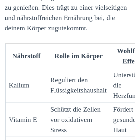
zu genießen. Dies trägt zu einer vielseitigen
und nährstoffreichen Ernährung bei, die
deinem Körper zugutekommt.
Wohlfüh
Nährstoff
Rolle im Körper
Effek
Unterstüt
Reguliert den
Kalium
die
Flüssigkeitshaushalt
Herzfunk
Schützt die Zellen
Fördert e
Vitamin E
vor oxidativem
gesunde
Stress
Haut